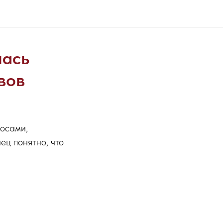
лась
вов
росами,
ец понятно, что