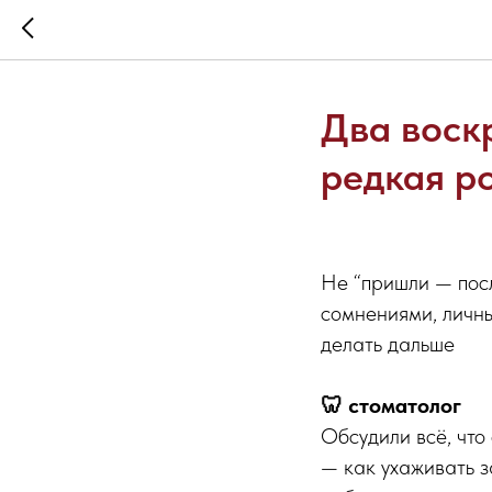
Два воск
редкая р
Не “пришли — посл
сомнениями, личны
делать дальше
🦷 стоматолог
Обсудили всё, что
— как ухаживать з