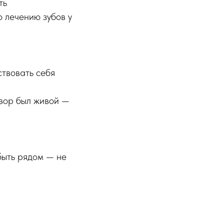
ть
 лечению зубов у
ствовать себя
овор был живой —
быть рядом — не