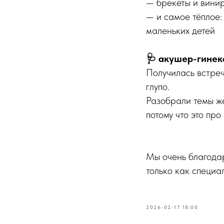
— брекеты и винир
— и самое тёплое
маленьких детей
🩺 акушер-гинек
Получилась встреч
глупо.
Разобрали темы же
потому что это про
Мы очень благодар
только как специа
2026-02-17 18:00