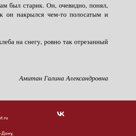
ам был старик. Он, очевидно, понял,
ак он накрылся чем-то полосатым и
леба на снегу, ровно так отрезанный
Амитан Галина Александровна
t.ru
-Дону,