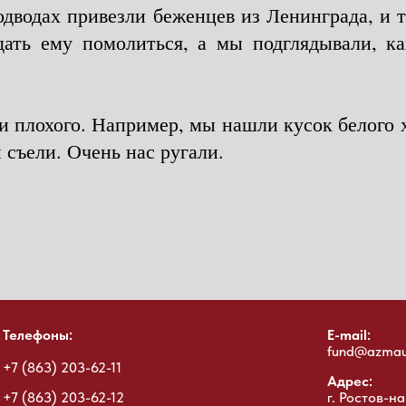
одводах привезли беженцев из Ленинграда, и т
дать ему помолиться, а мы подглядывали, к
и плохого. Например, мы нашли кусок белого х
 съели. Очень нас ругали.
Телефоны:
E-mail:
fund@azmau
+7 (863) 203-62-11
Адрес:
+7 (863) 203-62-12
г. Ростов-на