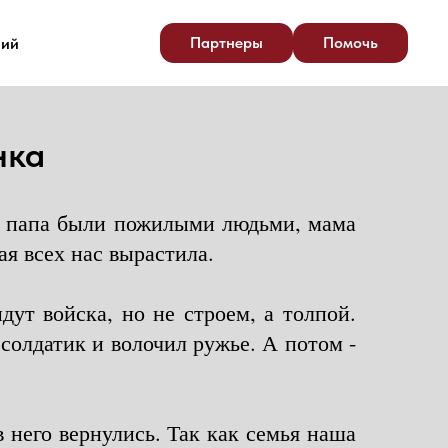
Партнеры
Помочь
ний
нка
 и папа были пожилыми людьми, мама
ая всех нас вырастила.
ут войска, но не строем, а толпой.
солдатик и волочил ружье. А потом -
в него вернулись. Так как семья наша