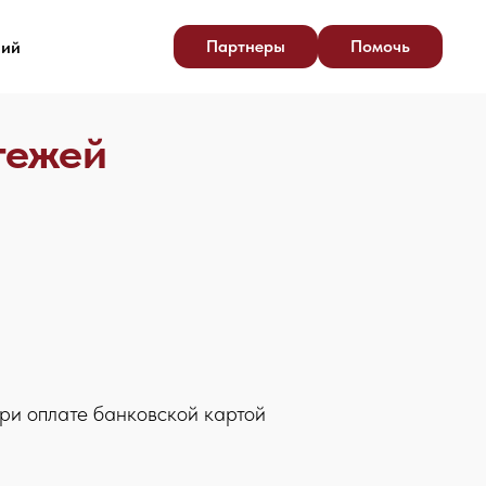
Партнеры
Помочь
ний
тежей
ри оплате банковской картой