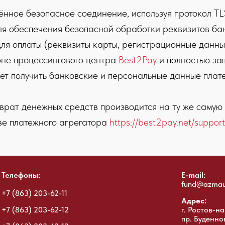
нное безопасное соединение, используя протокол TL
 обеспечения безопасной обработки реквизитов ба
 оплаты (реквизиты карты, регистрационные данные 
оне процессингового центра
Best2Pay
и полностью за
жет получить банковские и персональные данные плат
врат денежных средств производится на ту же самую к
ве платежного агрегатора
https://best2pay.net/suppor
Телефоны:
E-mail:
fund@azmau
+7 (863) 203-62-11
Адрес:
+7 (863) 203-62-12
г. Ростов-на
пр. Буденно