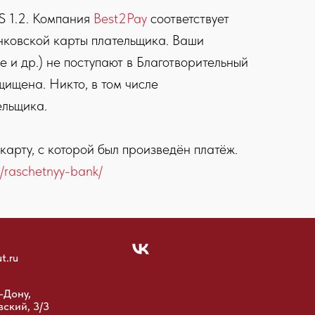
S 1.2. Компания
Best2Pay
соответствует
нковской карты плательщика. Ваши
и др.) не поступают в Благотворительный
щищена. Никто, в том числе
ельщика.
арту, с которой был произведён платёж.
t/raschetnyy-bank/
t.ru
-Дону,
вский, 3/3