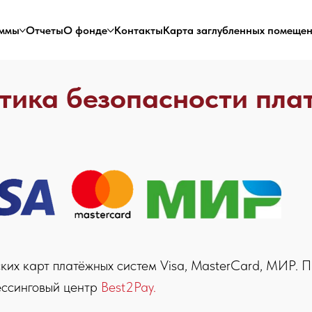
ммы
Отчеты
О фонде
Контакты
Карта заглубленных помеще
тика безопасности пла
их карт платёжных систем Visa, MasterCard, МИР. П
ессинговый центр
Best2Pay
.