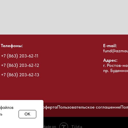
Телефоны:
E-mail:
fund@azmau
+7 (863) 203-62-11
Адрес:
+7 (863) 203-62-12
г. Ростов-на
пр. Буденно
+7 (863) 203-62-13
ых данных
Публичная оферта
Пользовательское соглашение
Пол
 файлов
ть
OK
Tilda
Made on