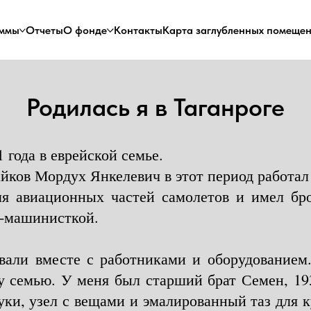
ммы
Отчеты
О фонде
Контакты
Карта заглубленных помеще
Родилась я в Таганроге
1 года в еврейской семье.
ков Мордух Янкелевич в этот период работал
ля авиационных частей самолетов и имел б
м-машинисткой.
овали вместе с работниками и оборудованием
у семью. У меня был старший брат Семен, 193
руки, узел с вещами и эмалированный таз для 